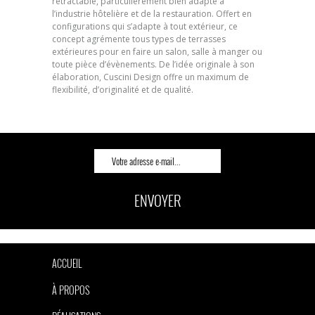
rétractable, particulièrement bien adapté à
l’industrie hôtelière et de la restauration. Offert en
configurations qui s’adapte à tout extérieur, ce
concept agrémente tous types de terrasses
extérieures pour en faire un salon, salle à manger ou
toute pièce d’évènements. De l’idée originale à son
élaboration, Cuscini Design offre un maximum de
flexibilité, d’originalité et de qualité.
ENVOYER
ACCUEIL
À PROPOS